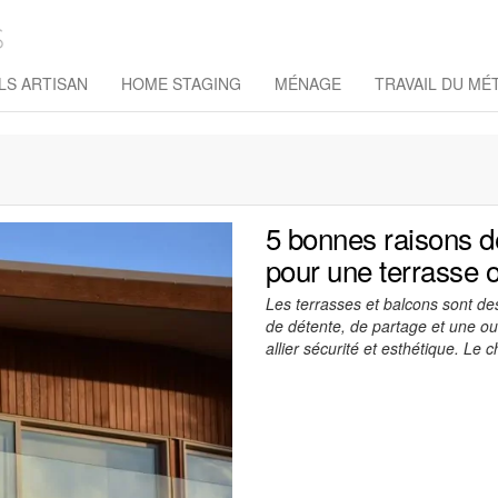
M-J
Services
LS ARTISAN
HOME STAGING
MÉNAGE
TRAVAIL DU MÉ
et
conseils
5 bonnes raisons d
pour une terrasse 
Les terrasses et balcons sont des
de détente, de partage et une ou
allier sécurité et esthétique. Le