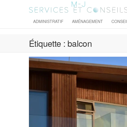
Skip
to
the
content
ADMINISTRATIF
AMÉNAGEMENT
CONSEI
Étiquette :
balcon